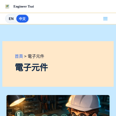
跳
Engineer Tsai
至
主
EN
中文
要
內
容
首頁
電子元件
電子元件