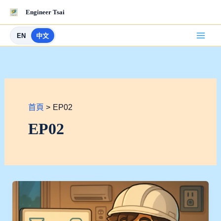
跳
Engineer Tsai
至
主
EN
中文
要
內
容
首頁
EP02
EP02