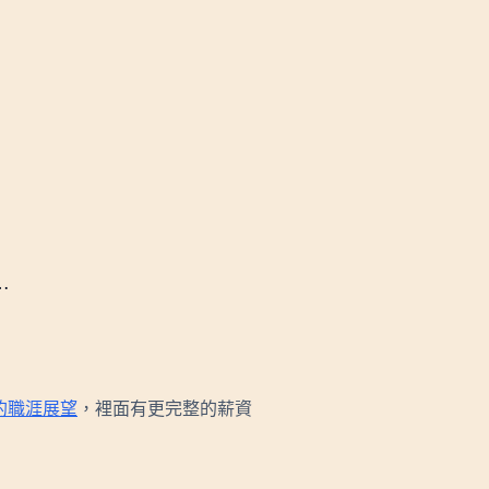
…
s）的職涯展望
，裡面有更完整的薪資